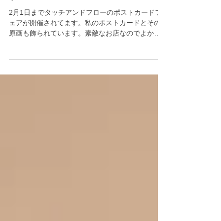
タッチアンドフローにて販売していま
す。
2月1日までタッチアンドフローのポストカードフ
ェアが開催されてます。私のポストカードとその
原画も飾られています。素敵なお店なのでよかっ
たら見にきてね！ 場所：東京都中央区日本橋２丁
目５−１ 高島屋S.C.新館 5F